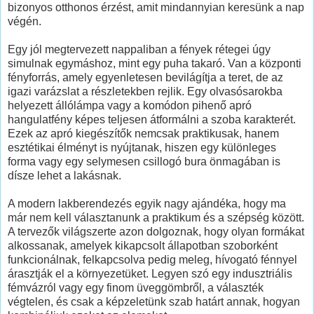
bizonyos otthonos érzést, amit mindannyian keresünk a nap
végén.
Egy jól megtervezett nappaliban a fények rétegei úgy
simulnak egymáshoz, mint egy puha takaró. Van a központi
fényforrás, amely egyenletesen bevilágítja a teret, de az
igazi varázslat a részletekben rejlik. Egy olvasósarokba
helyezett állólámpa vagy a komódon pihenő apró
hangulatfény képes teljesen átformálni a szoba karakterét.
Ezek az apró kiegészítők nemcsak praktikusak, hanem
esztétikai élményt is nyújtanak, hiszen egy különleges
forma vagy egy selymesen csillogó bura önmagában is
dísze lehet a lakásnak.
A modern lakberendezés egyik nagy ajándéka, hogy ma
már nem kell választanunk a praktikum és a szépség között.
A tervezők világszerte azon dolgoznak, hogy olyan formákat
alkossanak, amelyek kikapcsolt állapotban szoborként
funkcionálnak, felkapcsolva pedig meleg, hívogató fénnyel
árasztják el a környezetüket. Legyen szó egy indusztriális
fémvázról vagy egy finom üveggömbről, a választék
végtelen, és csak a képzeletünk szab határt annak, hogyan