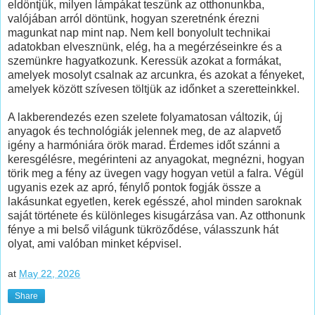
eldöntjük, milyen lámpákat teszünk az otthonunkba,
valójában arról döntünk, hogyan szeretnénk érezni
magunkat nap mint nap. Nem kell bonyolult technikai
adatokban elvesznünk, elég, ha a megérzéseinkre és a
szemünkre hagyatkozunk. Keressük azokat a formákat,
amelyek mosolyt csalnak az arcunkra, és azokat a fényeket,
amelyek között szívesen töltjük az időnket a szeretteinkkel.
A lakberendezés ezen szelete folyamatosan változik, új
anyagok és technológiák jelennek meg, de az alapvető
igény a harmóniára örök marad. Érdemes időt szánni a
keresgélésre, megérinteni az anyagokat, megnézni, hogyan
törik meg a fény az üvegen vagy hogyan vetül a falra. Végül
ugyanis ezek az apró, fénylő pontok fogják össze a
lakásunkat egyetlen, kerek egésszé, ahol minden saroknak
saját története és különleges kisugárzása van. Az otthonunk
fénye a mi belső világunk tükröződése, válasszunk hát
olyat, ami valóban minket képvisel.
at
May 22, 2026
Share