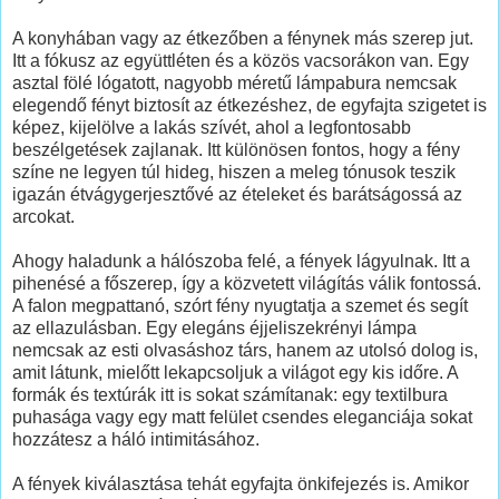
A konyhában vagy az étkezőben a fénynek más szerep jut.
Itt a fókusz az együttléten és a közös vacsorákon van. Egy
asztal fölé lógatott, nagyobb méretű lámpabura nemcsak
elegendő fényt biztosít az étkezéshez, de egyfajta szigetet is
képez, kijelölve a lakás szívét, ahol a legfontosabb
beszélgetések zajlanak. Itt különösen fontos, hogy a fény
színe ne legyen túl hideg, hiszen a meleg tónusok teszik
igazán étvágygerjesztővé az ételeket és barátságossá az
arcokat.
Ahogy haladunk a hálószoba felé, a fények lágyulnak. Itt a
pihenésé a főszerep, így a közvetett világítás válik fontossá.
A falon megpattanó, szórt fény nyugtatja a szemet és segít
az ellazulásban. Egy elegáns éjjeliszekrényi lámpa
nemcsak az esti olvasáshoz társ, hanem az utolsó dolog is,
amit látunk, mielőtt lekapcsoljuk a világot egy kis időre. A
formák és textúrák itt is sokat számítanak: egy textilbura
puhasága vagy egy matt felület csendes eleganciája sokat
hozzátesz a háló intimitásához.
A fények kiválasztása tehát egyfajta önkifejezés is. Amikor