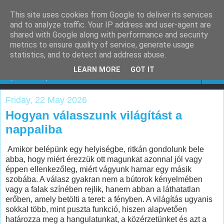
This site uses cookies from Google to deliver its services
Keresőoptimalizálás
and to analyze traffic. Your IP address and user-agent are
shared with Google along with performance and security
Budapest
metrics to ensure quality of service, generate usage
statistics, and to detect and address abuse.
LEARN MORE
GOT IT
▼
Friday, 22 May 2026
Hogyan válasszunk világítást a
nappaliba
Amikor belépünk egy helyiségbe, ritkán gondolunk bele
abba, hogy miért érezzük ott magunkat azonnal jól vagy
éppen ellenkezőleg, miért vágyunk hamar egy másik
szobába. A válasz gyakran nem a bútorok kényelmében
vagy a falak színében rejlik, hanem abban a láthatatlan
erőben, amely betölti a teret: a fényben. A világítás ugyanis
sokkal több, mint puszta funkció, hiszen alapvetően
határozza meg a hangulatunkat, a közérzetünket és azt a