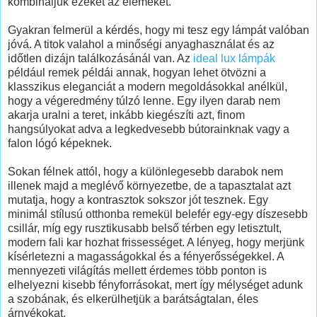
kombináljuk ezeket az elemeket.
Gyakran felmerül a kérdés, hogy mi tesz egy lámpát valóban
jóvá. A titok valahol a minőségi anyaghasználat és az
időtlen dizájn találkozásánál van. Az
ideal lux lámpák
például remek példái annak, hogyan lehet ötvözni a
klasszikus eleganciát a modern megoldásokkal anélkül,
hogy a végeredmény túlzó lenne. Egy ilyen darab nem
akarja uralni a teret, inkább kiegészíti azt, finom
hangsúlyokat adva a legkedvesebb bútorainknak vagy a
falon lógó képeknek.
Sokan félnek attól, hogy a különlegesebb darabok nem
illenek majd a meglévő környezetbe, de a tapasztalat azt
mutatja, hogy a kontrasztok sokszor jót tesznek. Egy
minimál stílusú otthonba remekül belefér egy-egy díszesebb
csillár, míg egy rusztikusabb belső térben egy letisztult,
modern fali kar hozhat frissességet. A lényeg, hogy merjünk
kísérletezni a magasságokkal és a fényerősségekkel. A
mennyezeti világítás mellett érdemes több ponton is
elhelyezni kisebb fényforrásokat, mert így mélységet adunk
a szobának, és elkerülhetjük a barátságtalan, éles
árnyékokat.