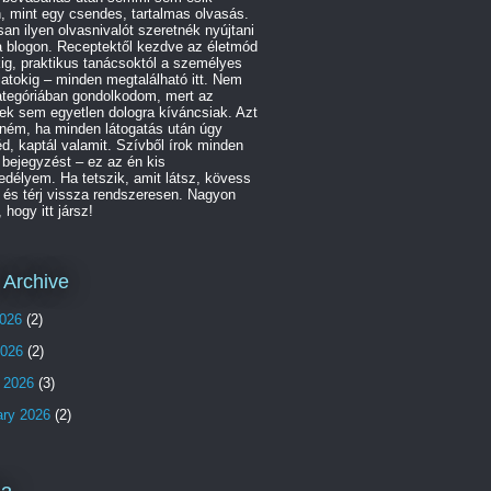
, mint egy csendes, tartalmas olvasás.
an ilyen olvasnivalót szeretnék nyújtani
a blogon. Receptektől kezdve az életmód
ig, praktikus tanácsoktól a személyes
atokig – minden megtalálható itt. Nem
ategóriában gondolkodom, mert az
ek sem egyetlen dologra kíváncsiak. Azt
ném, ha minden látogatás után úgy
d, kaptál valamit. Szívből írok minden
bejegyzést – ez az én kis
délyem. Ha tetszik, amit látsz, kövess
 és térj vissza rendszeresen. Nagyon
, hogy itt jársz!
 Archive
026
(2)
2026
(2)
 2026
(3)
ary 2026
(2)