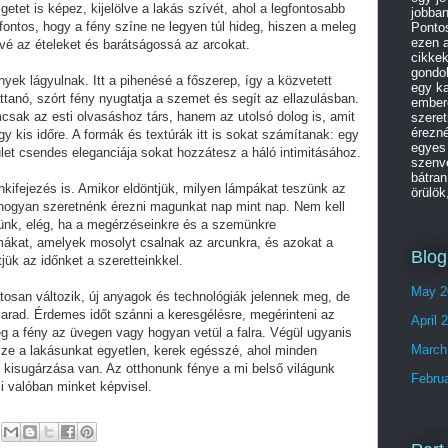
getet is képez, kijelölve a lakás szívét, ahol a legfontosabb
jobban
fontos, hogy a fény színe ne legyen túl hideg, hiszen a meleg
Pontos
ezen 
vé az ételeket és barátságossá az arcokat.
cikkek
gondol
yek lágyulnak. Itt a pihenésé a főszerep, így a közvetett
egy k
attanó, szórt fény nyugtatja a szemet és segít az ellazulásban.
ember
csak az esti olvasáshoz társ, hanem az utolsó dolog is, amit
szeret
érezné
egy kis időre. A formák és textúrák itt is sokat számítanak: egy
egyes 
ület csendes eleganciája sokat hozzátesz a háló intimitásához.
szenve
bátran
nkifejezés is. Amikor eldöntjük, milyen lámpákat teszünk az
örülök
 hogyan szeretnénk érezni magunkat nap mint nap. Nem kell
nünk, elég, ha a megérzéseinkre és a szemünkre
ákat, amelyek mosolyt csalnak az arcunkra, és azokat a
Blog
jük az időnket a szeretteinkkel.
May 2
osan változik, új anyagok és technológiák jelennek meg, de
arad. Érdemes időt szánni a keresgélésre, megérinteni az
April 
g a fény az üvegen vagy hogyan vetül a falra. Végül ugyanis
March
sze a lakásunkat egyetlen, kerek egésszé, ahol minden
s kisugárzása van. Az otthonunk fénye a mi belső világunk
Febru
i valóban minket képvisel.