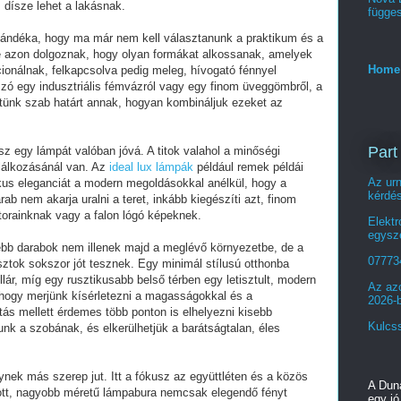
 dísze lehet a lakásnak.
függe
jándéka, hogy ma már nem kell választanunk a praktikum és a
te azon dolgoznak, hogy olyan formákat alkossanak, amelyek
Home
cionálnak, felkapcsolva pedig meleg, hívogató fénnyel
szó egy indusztriális fémvázról vagy egy finom üveggömbről, a
etünk szab határt annak, hogyan kombináljuk ezeket az
Part
sz egy lámpát valóban jóvá. A titok valahol a minőségi
alálkozásánál van. Az
ideal lux lámpák
például remek példái
Az ur
kus eleganciát a modern megoldásokkal anélkül, hogy a
kérdé
ab nem akarja uralni a teret, inkább kiegészíti azt, finom
orainknak vagy a falon lógó képeknek.
Elektr
egysz
ebb darabok nem illenek majd a meglévő környezetbe, de a
07773
sztok sokszor jót tesznek. Egy minimál stílusú otthonba
lár, míg egy rusztikusabb belső térben egy letisztult, modern
Az azo
, hogy merjünk kísérletezni a magasságokkal és a
2026-
tás mellett érdemes több ponton is elhelyezni kisebb
Kulcss
unk a szobának, és elkerülhetjük a barátságtalan, éles
ek más szerep jut. Itt a fókusz az együttléten és a közös
A Dun
tott, nagyobb méretű lámpabura nemcsak elegendő fényt
egy j