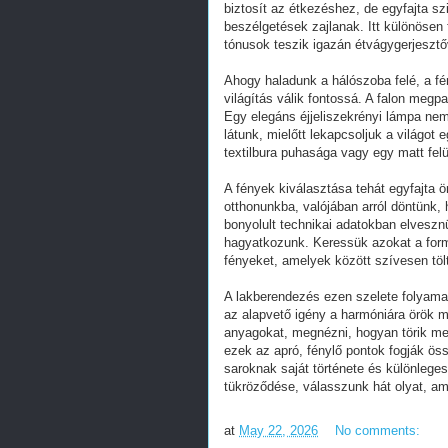
biztosít az étkezéshez, de egyfajta szi
beszélgetések zajlanak. Itt különösen 
tónusok teszik igazán étvágygerjesztő
Ahogy haladunk a hálószoba felé, a fén
világítás válik fontossá. A falon megp
Egy elegáns éjjeliszekrényi lámpa nem
látunk, mielőtt lekapcsoljuk a világot 
textilbura puhasága vagy egy matt fel
A fények kiválasztása tehát egyfajta ö
otthonunkba, valójában arról döntünk,
bonyolult technikai adatokban elvesz
hagyatkozunk. Keressük azokat a form
fényeket, amelyek között szívesen tölt
A lakberendezés ezen szelete folyamat
az alapvető igény a harmóniára örök m
anyagokat, megnézni, hogyan törik me
ezek az apró, fénylő pontok fogják ös
saroknak saját története és különlege
tükröződése, válasszunk hát olyat, am
at
May 22, 2026
No comments: