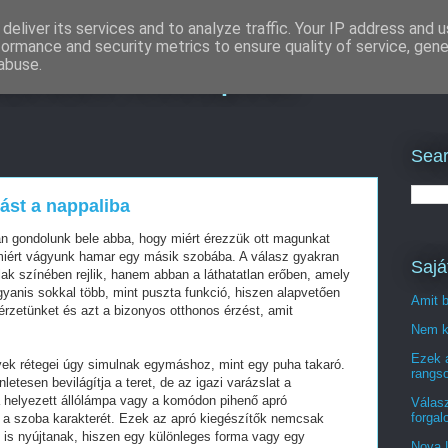
deliver its services and to analyze traffic. Your IP address and 
formance and security metrics to ensure quality of service, gen
lizálás Budapest
abuse.
Sear
ást a nappaliba
án gondolunk bele abba, hogy miért érezzük ott magunkat
 miért vágyunk hamar egy másik szobába. A válasz gyakran
Sajá
k színében rejlik, hanem abban a láthatatlan erőben, amely
 ugyanis sokkal több, mint puszta funkció, hiszen alapvetően
Amit b
rzetünket és azt a bizonyos otthonos érzést, amit
Nem ke
Ezek 
yek rétegei úgy simulnak egymáshoz, mint egy puha takaró.
rangso
etesen bevilágítja a teret, de az igazi varázslat a
a helyezett állólámpa vagy a komódon pihenő apró
Válasz
forgal
i a szoba karakterét. Ezek az apró kiegészítők nemcsak
 is nyújtanak, hiszen egy különleges forma vagy egy
Nova 