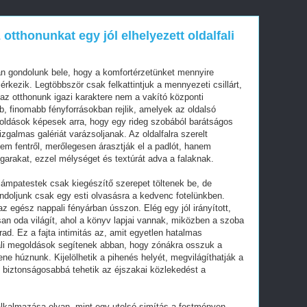
otthonunkat egy jól elhelyezett oldalfali
án gondolunk bele, hogy a komfortérzetünket mennyire
rkezik. Legtöbbször csak felkattintjuk a mennyezeti csillárt,
 az otthonunk igazi karaktere nem a vakító központi
, finomabb fényforrásokban rejlik, amelyek az oldalsó
egoldások képesek arra, hogy egy rideg szobából barátságos
zgalmas galériát varázsoljanak. Az oldalfalra szerelt
 nem fentről, merőlegesen árasztják el a padlót, hanem
garakat, ezzel mélységet és textúrát adva a falaknak.
 lámpatestek csak kiegészítő szerepet töltenek be, de
ondoljunk csak egy esti olvasásra a kedvenc fotelünkben.
z egész nappali fényárban ússzon. Elég egy jól irányított,
an oda világít, ahol a könyv lapjai vannak, miközben a szoba
ad. Ez a fajta intimitás az, amit egyetlen hatalmas
fali megoldások segítenek abban, hogy zónákra osszuk a
ene húznunk. Kijelölhetik a pihenés helyét, megvilágíthatják a
 biztonságosabbá tehetik az éjszakai közlekedést a
lkalmazása olyan, mint egy utolsó simítás a festményen.