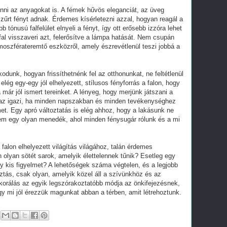
nni az anyagokat is. A fémek hűvös eleganciát, az üveg
 szűrt fényt adnak. Érdemes kísérletezni azzal, hogyan reagál a
b tónusú falfelület elnyeli a fényt, így ott erősebb izzóra lehet
fal visszaveri azt, felerősítve a lámpa hatását. Nem csupán
moszférateremtő eszközről, amely észrevétlenül teszi jobbá a
dunk, hogyan frissíthetnénk fel az otthonunkat, ne feltétlenül
lég egy-egy jól elhelyezett, stílusos fényforrás a falon, hogy
 már jól ismert tereinket. A lényeg, hogy merjünk játszani a
 az igazi, ha minden napszakban és minden tevékenységhez
et. Egy apró változtatás is elég ahhoz, hogy a lakásunk ne
nem egy olyan menedék, ahol minden fénysugár rólunk és a mi
 falon elhelyezett világítás világához, talán érdemes
 olyan sötét sarok, amelyik élettelennek tűnik? Esetleg egy
kis figyelmet? A lehetőségek száma végtelen, és a legjobb
ztás, csak olyan, amelyik közel áll a szívünkhöz és az
korálás az egyik legszórakoztatóbb módja az önkifejezésnek,
gy mi jól érezzük magunkat abban a térben, amit létrehoztunk.