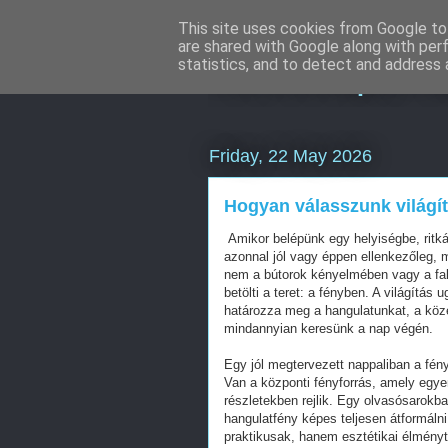
This site uses cookies from Google to 
are shared with Google along with per
Keresőoptima
statistics, and to detect and address 
Friday, 22 May 2026
Hogyan válasszunk világít
Amikor belépünk egy helyiségbe, ritk
azonnal jól vagy éppen ellenkezőleg,
nem a bútorok kényelmében vagy a fala
betölti a teret: a fényben. A világítás
határozza meg a hangulatunkat, a közé
mindannyian keresünk a nap végén.
Egy jól megtervezett nappaliban a fén
Van a központi fényforrás, amely egyenl
részletekben rejlik. Egy olvasósarokb
hangulatfény képes teljesen átformáln
praktikusak, hanem esztétikai élményt