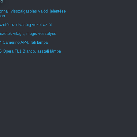
 3
nnali visszaigazolás valódi jelentése
ban
zótól az olvasóig vezet az út
ezeték világít, mégis veszélyes
4 Camerino AP4, fali lámpa
5 Opera TL1 Bianco, asztali lámpa