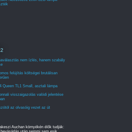
szték
 2
naválasztás nem ízlés, hanem szabály
se
omos felújítás költségei brutálisan
erűen
4 Queen TL1 Small, asztali lámpa
nnali visszaigazolás valódi jelentése
ban
zótól az olvasóig vezet az út
akeszi Auchan környékén élők tudják:
ó bevásárlás után semmi sem esik