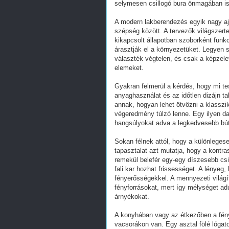
selymesen csillogó bura önmagában is
A modern lakberendezés egyik nagy a
szépség között. A tervezők világszer
kikapcsolt állapotban szoborként funk
árasztják el a környezetüket. Legyen 
választék végtelen, és csak a képzel
elemeket.
Gyakran felmerül a kérdés, hogy mi te
anyaghasználat és az időtlen dizájn t
annak, hogyan lehet ötvözni a klasszi
végeredmény túlzó lenne. Egy ilyen dar
hangsúlyokat adva a legkedvesebb bút
Sokan félnek attól, hogy a különleges
tapasztalat azt mutatja, hogy a kontra
remekül belefér egy-egy díszesebb csil
fali kar hozhat frissességet. A lényeg
fényerősségekkel. A mennyezeti világí
fényforrásokat, mert így mélységet ad
árnyékokat.
A konyhában vagy az étkezőben a fényn
vacsorákon van. Egy asztal fölé lóga