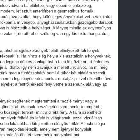
eleolvadva a falfelületbe, vagy éppen ellenkezőleg,
modern, letisztult enteriőrben a geometrikus formák
korációvá azáltal, hogy különleges árnyékokat vet a vakolatra.
onokban a mívesebb, anyaghasználatukban gazdagabb darabok
an is öltöztetik a helyiséget. A lényeg mindig az egyensúlyon
n valami, de ott, ahol szükség van egy kis extra hangulatra,
 ahol az éjjeliszekrények felett elhelyezett fali fények
ékosak is. Ha nincs elég hely a kis asztalkán a könyveknek,
a legjobb döntés a világítást a falra költöztetni. Itt érdemes
je állítható, így nem zavarjuk a mellettünk alvót, ha mi még
zünk meg a fürdőszobáról sem! A tükör két oldalára szerelt
anem a legelőnyösebb arcunkat mutatják, mivel elkerülhetővé
elyeket a fentről érkező fény vetne a szemünk alá vagy az
 fények segítenek megteremteni a moziélményt vagy a
 jönnek át, és csak beszélgetni szeretnénk, a tompított,
b közzeget teremt, mint a direkt fény. A falra szerelhető
amelyek felfelé és lefelé is világítanak, ezzel vizuálisan
ebb lakásokban kifejezetten előnyös trükk. A technológia
yan megoldás létezik, amely nem igényel bonyolult
ekorációs ötletet szeretnénk megvalósítani.