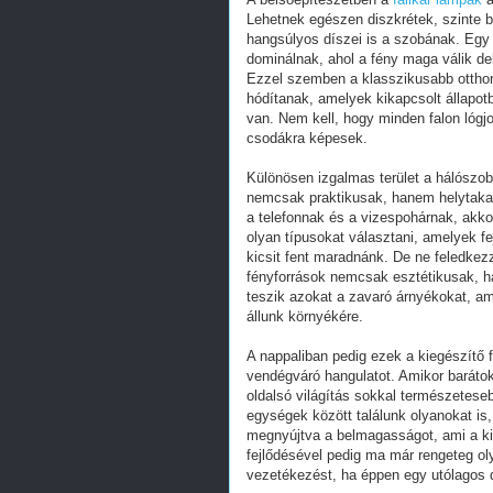
Lehetnek egészen diszkrétek, szinte b
hangsúlyos díszei is a szobának. Egy 
dominálnak, ahol a fény maga válik de
Ezzel szemben a klasszikusabb otth
hódítanak, amelyek kikapcsolt állapotb
van. Nem kell, hogy minden falon lógjo
csodákra képesek.
Különösen izgalmas terület a hálószoba,
nemcsak praktikusak, hanem helytakar
a telefonnak és a vizespohárnak, akkor 
olyan típusokat választani, amelyek fe
kicsit fent maradnánk. De ne feledkez
fényforrások nemcsak esztétikusak, h
teszik azokat a zavaró árnyékokat, am
állunk környékére.
A nappaliban pedig ezek a kiegészítő
vendégváró hangulatot. Amikor barátok
oldalsó világítás sokkal természeteseb
egységek között találunk olyanokat is, 
megnyújtva a belmagasságot, ami a kis
fejlődésével pedig ma már rengeteg ol
vezetékezést, ha éppen egy utólagos d