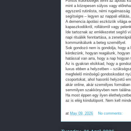
Fontos különbséget tenni az ápolás kü
mint a közepesen súlyos vagy előrehala
egyszerű rutinlista, némi rugalmassá
segítségre – legyen az nappali ellátás
A demencia ápolási eszközök világa e
kapaszkodókról, rollátorról vagy pelen
Ide tartoznak az emlékezetet segítő vi
napi rituálék fenntartása, a zeneterá
kommunikálunk a beteg személlyel.
Sok gondozó nem is gondolja, hogy a
kérdezünk, hogyan reagálunk, hogyan i
hatással van arra, hogy a nap hogyan 
Az is gyakran elsikkad, hogy a gond
luxus ebben a helyzetben – szükségsz
megfelelő minőségű gondoskodást nyúj
csoportokat, ahol hasonló helyzetű emb
akár online, akár személyes formában 
semmilyen szakkönyvben nem találna
Ha most éppen egy ilyen élethelyzetben
az is elég kiindulópont. Nem kell mind
at
May 09, 2026
No comments: