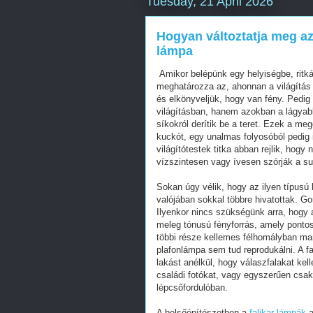
Tuesday, 21 April 2026
Hogyan változtatja meg az 
lámpa
Amikor belépünk egy helyiségbe, ritk
meghatározza az, ahonnan a világítás é
és elkönyveljük, hogy van fény. Pedig
világításban, hanem azokban a lágyabb
síkokról derítik be a teret. Ezek a m
kuckót, egy unalmas folyosóból pedig i
világítótestek titka abban rejlik, hogy
vízszintesen vagy ívesen szórják a su
Sokan úgy vélik, hogy az ilyen típusú
valójában sokkal többre hivatottak. G
Ilyenkor nincs szükségünk arra, hogy a
meleg tónusú fényforrás, amely pontos
többi része kellemes félhomályban mar
plafonlámpa sem tud reprodukálni. A 
lakást anélkül, hogy válaszfalakat kell
családi fotókat, vagy egyszerűen csak
lépcsőfordulóban.
A belsőépítészetben a
falikar lámpák
a