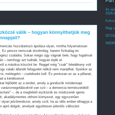
Part
Az azo
2026-
Kulcss
Régi v
közzé válik – hogyan könnyíthetjük meg
02710
nnapjait?
06830
menciás hozzátartozó ápolása olyan, mintha folyamatosan
. Ez persze nemcsak érzelmileg, hanem fizikailag és
 az egész családra. Sokan mégis úgy vágnak bele, hogy fogalmuk
lán – nemhogy azt tudnák, hogyan érjék el.
ról a másikra köszönt be. Reggel még "csak" feledékeny volt
gy valaki állandó felügyelet nélkül nem maradhat. Ilyenkor az
ni, mérlegelni – cselekedni kell. És pontosan ez az a pillanat,
d a kérdéseivel.
kat fejlődött az a terület, amely a gondozók mindennapi
m varázsmegoldásokról van szó – a demencia természetéből
vítani" –, de a megfelelő eszközök és módszerek igenis
tt, akadálymentes otthoni környezet, egy egyszerűen
olyan jelzőrendszer, amely szól, ha az idős ember elhagyja a
an apró dolgok, amelyek együttesen jelentős változást