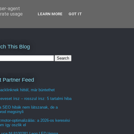
user-agent
erate usage
LEARN MORE
GOT IT
ch This Blog
t Partner Feed
acklinknek hittél, már büntethet
veset írsz – rosszul írsz: 5 tartalmi hiba
a SEO hibák nem látszanak, de a
rod megsinyli
motor-optimalizálás: a 2026-os keresési
om így oszlik el
Luce NL8100281 Leon LED lámpa