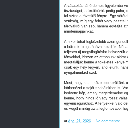
A választásnál érdemes figyelembe ve
tisztaságot, a textilbúrák pedig puha,
fal színe a rávetülő fényre. Egy sötéteb
szükség, míg egy fehér vagy pasztell 
tárgyakról van szó, hanem egyfajta at
mindennapjainkat.
Amikor tehát legközelebb azon gondolko
a bútorok tologatásával kezdjük. Néha e
teljesen új megvilágításba helyezzük a
fényekkel, hiszen az otthonunk akkor
megtaláljuk benne a tökéletes kényelm
csak egy hely legyen, ahol élünk, ha
nyugalmunkról szól.
Most, hogy kicsit közelebb kerültünk a
körbenézni a saját szobáinkban is. Van
kedvenc kép, amely megérdemelne egy 
benne, hogy nincs jó vagy rossz válas
egyéniségünkhöz. A fényekkel való de
és végül mindig az a legfontosabb, ho
at
April 21, 2026
No comments: