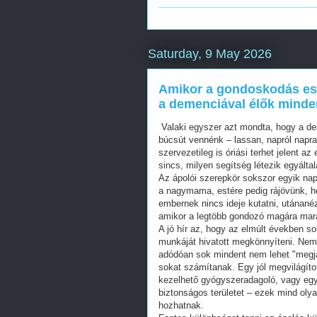
Saturday, 9 May 2026
Amikor a gondoskodás esz
a demenciával élők minde
Valaki egyszer azt mondta, hogy a de
búcsút vennénk – lassan, napról napra
szervezetileg is óriási terhet jelent
sincs, milyen segítség létezik egyálta
Az ápolói szerepkör sokszor egyik nap
a nagymama, estére pedig rájövünk, ho
embernek nincs ideje kutatni, utánanéz
amikor a legtöbb gondozó magára mara
A jó hír az, hogy az elmúlt években so
munkáját hivatott megkönnyíteni. Ne
adódóan sok mindent nem lehet "megja
sokat számítanak. Egy jól megvilágíto
kezelhető gyógyszeradagoló, vagy egy 
biztonságos területet – ezek mind oly
hozhatnak.