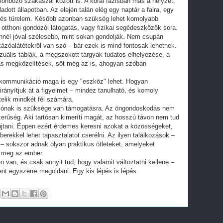
lönböző szakaszai között is. A korai fázisban más a helyzet,
dott állapotban. Az elején talán elég egy naptár a falra, egy
g és türelem. Később azonban szükség lehet komolyabb
, otthoni gondozói látogatás, vagy fizikai segédeszközök sora.
nnél jóval szélesebb, mint sokan gondolják. Nem csupán
kázóalátétekről van szó – bár ezek is mind fontosak lehetnek.
zuális táblák, a megszokott tárgyak tudatos elhelyezése, a
piás megközelítések, sőt még az is, ahogyan szóban
 kommunikáció maga is egy "eszköz" lehet. Hogyan
rányítjuk át a figyelmet – mindez tanulható, és komoly
telik mindkét fél számára.
ozónak is szüksége van támogatásra. Az öngondoskodás nem
erűség. Aki tartósan kimeríti magát, az hosszú távon nem tud
tani. Éppen ezért érdemes keresni azokat a közösségeket,
erekkel lehet tapasztalatot cserélni. Az ilyen találkozások –
– sokszor adnak olyan praktikus ötleteket, amelyeket
 meg az ember.
 van, és csak annyit tud, hogy valamit változtatni kellene –
ent egyszerre megoldani. Egy kis lépés is lépés.